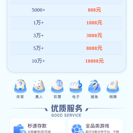
力求为读者呈现一个全面而深入的赛事解读。
1、开拓者失利原因分析
开拓者在这一轮系列赛中的表现令人堪忧，他们在面
对马刺时再度跌倒。球队尽管拥有明星球员，但整体
配合却显得有些散乱。在进攻端，缺乏有效的组织和
传球，使得得分效率低下，多次错失轻松得分机会。
此外，防守端的问题也不容忽视。马刺队善于利用掩
护和快速移动打穿开拓者的防线，屡次制造出空位投
篮机会。这使得对方能够轻松拉开比分，而开拓者则
难以做出有效回应，从而导致最终落败。
另外，球队心理状态也可能是影响表现的重要因素。
在连续失利后，队员们面临着巨大的压力，这种心理